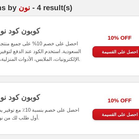
- 4 result(s)
نون
by
ns
كوبون كود نو
10% OFF
احصل على خصم 10% على ج
احصل على القسيمة
السعودية. استخدم الكود عند الدفع لتوفي
الإلكترونيات، الملابس، الأدوات المنزلية، والمزيد عبر موقع نون.
كوبون كود نو
10% OFF
احصل على القسيمة
أول طلب لك من نون.