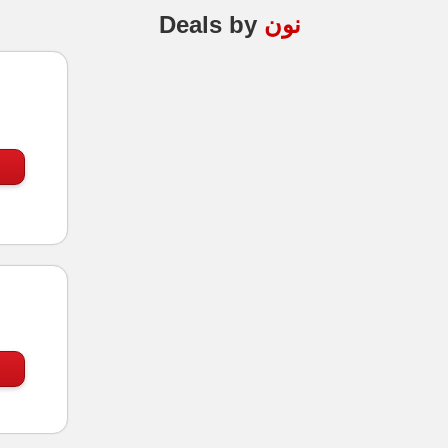
نون
by
Deals