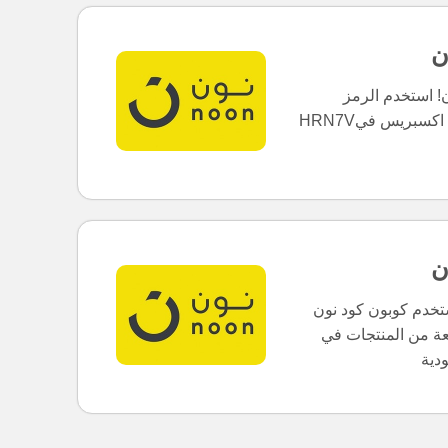
ن
ن! استخدم الرمز
HRN7Vللحصول على خصم 5٪ على منتجات نون اكسبريس في
ن
م كوبون كود نون "HRN7V" للحصول على خصم 5%.
عة من المنتجات في