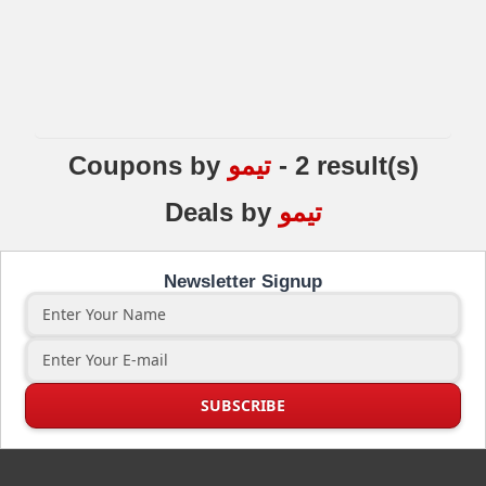
أدخل رمز كوبون تيمو الذي لديك وطبقه لمشاهدة
الخصم يُطبق على إجمالي طلبك.
أكمل عملية الشراء بالسعر المخفض وتطلع إلى وصول
منتجاتك عالية الجودة والمتنوعة.
تيمو مكرسة لتحويل المشهد التسوقي الإلكتروني في الإمارات
من خلال توفير الوصول إلى مجموعة هائلة من المنتجات بأسعار
- 2 result(s)
تيمو
by
Coupons
لا تقبل المنافسة. سواء كنت تجدد خزانة ملابسك، تجمل
مساحتك المعيشية، أو بحثًا عن أحدث الأجهزة التقنية، تيمو لديها
شيء للجميع. استفد من كوبوناتنا وأكواد الخصم الحصرية
تيمو
by
Deals
لتعظيم توفيرك ورفع مستوى تجربة التسوق لديك، مما يضمن
قيمة مقابل المال دون التضحية بالجودة أو التنوع.
Newsletter Signup