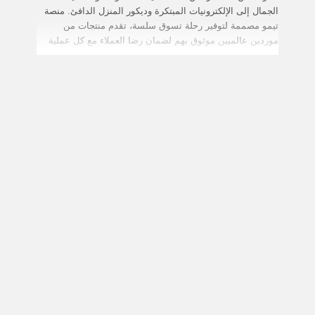
الجمال إلى الإلكترونيات المبتكرة وديكور المنزل الدافئ. منصة
تيمو مصممة لتوفير رحلة تسوق سلسة، تقدم منتجات من
موردين عالميين موثوق بهم لضمان رضا العملاء مع كل عملية
شراء.
كوبونات وأكواد خصم تيمو في
الإمارات
استكشف عالمًا لا حدود له من إمكانيات
التسوق مع كوبونات وأكواد خصم تيمو في
الإمارات، التي تقدم خصومات لا مثيل لها
على مجموعة واسعة من المنتجات.
خطوات استخدام كوبون تيمو على موقعهم:
زر موقع تيمو الإمارات وتصفح مجموعة واسعة من
المنتجات في فئات متنوعة.
اختر العناصر التي تلفت انتباهك وتتوافق مع احتياجاتك،
وأضفها إلى عربة التسوق.
تابع إلى صفحة الدفع وابحث عن مكان إدخال رمز
الترويج أو الكوبون.